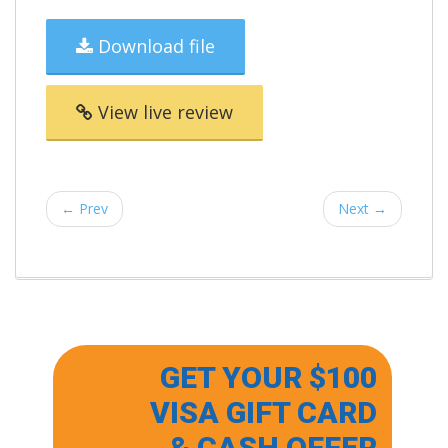
Download file
View live review
← Prev
Next →
GET YOUR $100
VISA GIFT CARD
& CASH OFFER