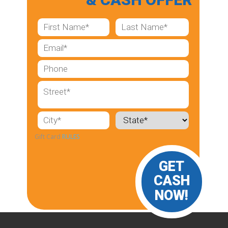
Gift Card
RULES
GET
CASH
NOW!