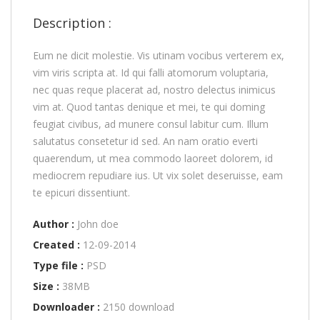
Description :
Eum ne dicit molestie. Vis utinam vocibus verterem ex,
vim viris scripta at. Id qui falli atomorum voluptaria,
nec quas reque placerat ad, nostro delectus inimicus
vim at. Quod tantas denique et mei, te qui doming
feugiat civibus, ad munere consul labitur cum. Illum
salutatus consetetur id sed. An nam oratio everti
quaerendum, ut mea commodo laoreet dolorem, id
mediocrem repudiare ius. Ut vix solet deseruisse, eam
te epicuri dissentiunt.
Author :
John doe
Created :
12-09-2014
Type file :
PSD
Size :
38MB
Downloader :
2150 download